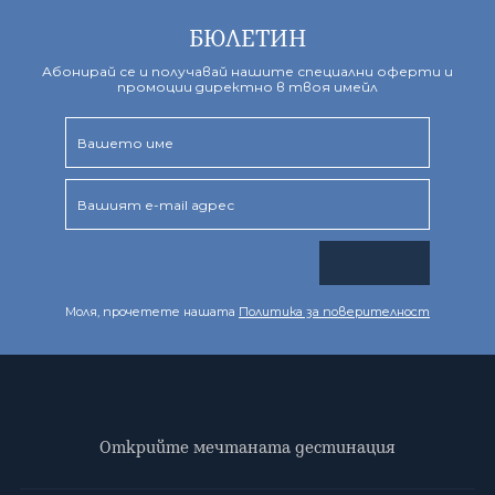
БЮЛЕТИН
Абонирай се и получавай нашите специални оферти и
промоции директно в твоя имейл
Моля, прочетете нашата
Политика за поверителност
Открийте мечтаната дестинация