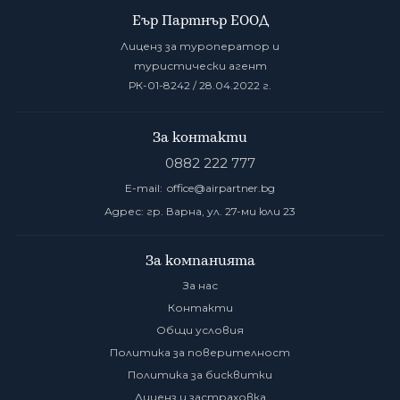
Еър Партнър ЕООД
Лиценз за туроператор и
туристически агент
РК-01-8242 / 28.04.2022 г.
За контакти
0882 222 777
E-mail:
office@airpartner.bg
Адрес: гр. Варна, ул. 27-ми юли 23
За компанията
За нас
Контакти
Общи условия
Политика за поверителност
Политика за бисквитки
Лиценз и застраховка