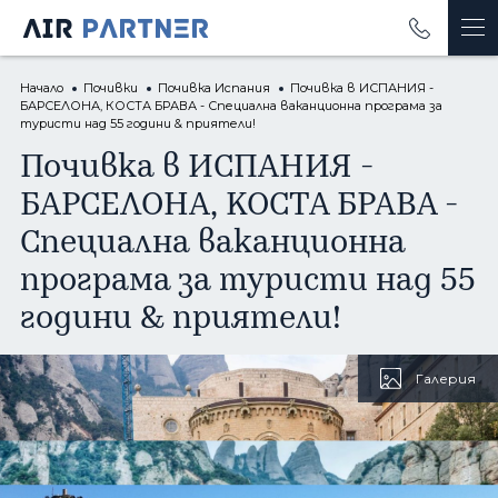
Начало
От Варна
Почивки
Почивка Испания
Почивка в ИСПАНИЯ -
БАРСЕЛОНА, КОСТА БРАВА - Специална ваканционна програма за
туристи над 55 години & приятели!
Почивки
Почивка в ИСПАНИЯ -
Екскурзии
БАРСЕЛОНА, КОСТА БРАВА -
Полети
Специална ваканционна
Круизи
програма за туристи над 55
години & приятели!
Бизнес пътувания
Луксозен туризъм
Галерия
Застраховки
ОЩЕ