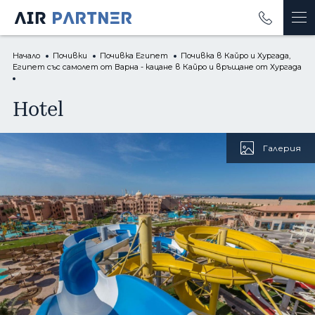
Начало
От Варна
Почивки
Почивка Египет
Почивка в Кайро и Хургада,
Египет със самолет от Варна - кацане в Кайро и връщане от Хургада
Почивки
Hotel
Екскурзии
Полети
Галерия
Круизи
Бизнес пътувания
Луксозен туризъм
Застраховки
ОЩЕ