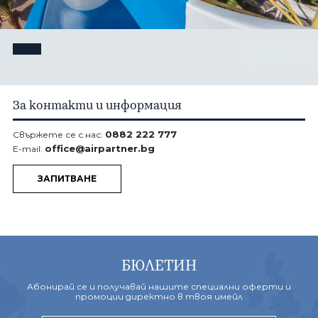
За нас
Контакти
Общи условия
Политика за
поверителност
Политика за
Лиценз и застраховка
бисквитки
За контакти и информация
0882 222 777
ЗАПИТВАНЕ
0882 222 777
Свържете се с нас:
office@airpartner.bg
E-mail:
ЗАПИТВАНЕ
ПОСЛЕДВАЙТЕ НИ
БЮЛЕТИН
Абонирай се и получавай нашите специални оферти и
промоции директно в твоя имейл